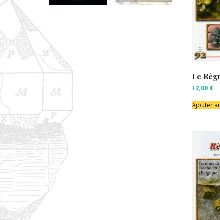
Le Règn
12,00
€
Ajouter a