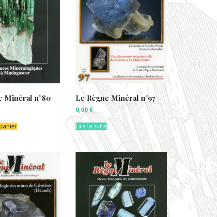
e Minéral n°80
Le Règne Minéral n°97
0,00
€
 panier
Lire la suite