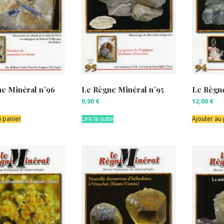
e Minéral n°96
Le Règne Minéral n°95
Le Règne
0,00
€
12,00
€
u panier
Lire la suite
Ajouter au