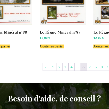
e Minéral n°88
Le Règne Minéral n°87
Le Règne
12,00
€
12,00
€
u panier
Ajouter au panier
Ajouter au
←
1
2
3
4
5
6
7
8
9
1
Besoin d'aide, de conseil ?