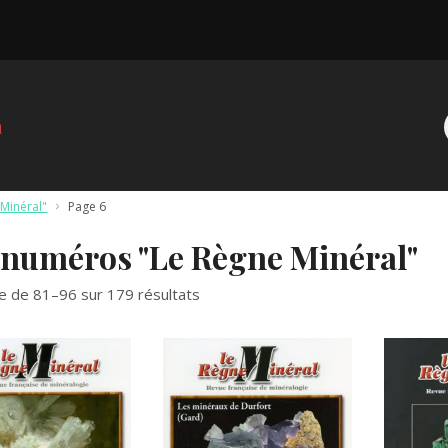
Minéral"
>
Page 6
 numéros "Le Règne Minéral"
ge de 81–96 sur 179 résultats