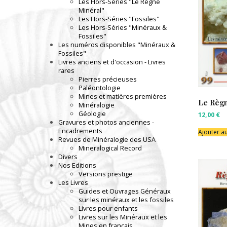
Les Hors-Séries "Le Règne
Minéral"
Les Hors-Séries "Fossiles"
Les Hors-Séries "Minéraux &
Fossiles"
Les numéros disponibles "Minéraux &
Fossiles"
Livres anciens et d'occasion - Livres
rares
Pierres précieuses
Paléontologie
Mines et matières premières
Le Règn
Minéralogie
Géologie
12,00
€
Gravures et photos anciennes -
Encadrements
Ajouter a
Revues de Minéralogie des USA
Mineralogical Record
Divers
Nos Editions
Versions prestige
Les Livres
Guides et Ouvrages Généraux
sur les minéraux et les fossiles
Livres pour enfants
Livres sur les Minéraux et les
Mines en français