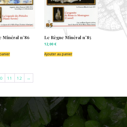
 Minéral n°86
Le Règne Minéral n°85
12,00
€
 panier
Ajouter au panier
0
11
12
→