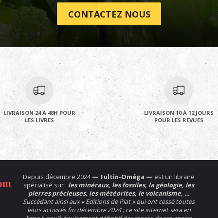
CONTACTEZ NOUS
LIVRAISON 24 À 48H POUR
LIVRAISON 10 À 12 JOURS
LES LIVRES
POUR LES REVUES
Depuis décembre 2024
— Fultin-Oméga —
est un libraire
spécialisé sur :
les minéraux, les fossiles, la géologie, les
pierres précieuses, les météorites, le volcanisme, …
Succédant ainsi aux « Editions de Piat » qui ont cessé toutes
leurs activités fin décembre 2024 ; ce site internet sera en
ligne jusqu’à épuisement définitif des stocks de cet ancien