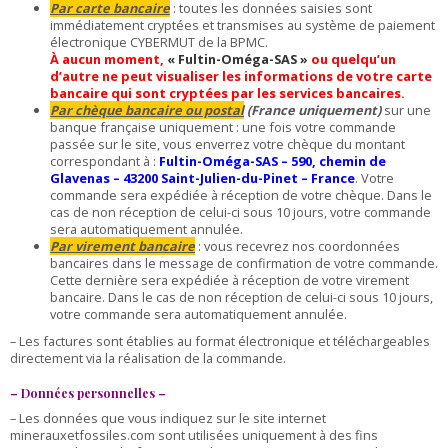
Par carte bancaire
: toutes les données saisies sont
immédiatement cryptées et transmises au système de paiement
électronique CYBERMUT de la BPMC.
À aucun moment,
« Fultin-Oméga-SAS »
ou quelqu’un
d’autre ne peut visualiser les informations de votre carte
bancaire qui sont cryptées par les services
bancaires.
Par chèque bancaire ou postal
(France uniquement)
sur une
banque française uniquement : une fois votre commande
passée sur le site, vous enverrez votre chèque du montant
correspondant à :
Fultin-Oméga-SAS – 590, chemin de
Glavenas – 43200 Saint-Julien-du-Pinet – France
. Votre
commande sera expédiée à réception de votre chèque. Dans le
cas de non réception de celui-ci sous 10 jours, votre commande
sera automatiquement annulée.
Par virement bancaire
: vous recevrez nos coordonnées
bancaires dans le message de confirmation de votre commande.
Cette dernière sera expédiée à réception de votre virement
bancaire. Dans le cas de non réception de celui-ci sous 10 jours,
votre commande sera automatiquement annulée.
– Les factures sont établies au format électronique et téléchargeables
directement via la réalisation de la commande.
– Données personnelles –
– Les données que vous indiquez sur le site internet
minerauxetfossiles.com sont utilisées uniquement à des fins