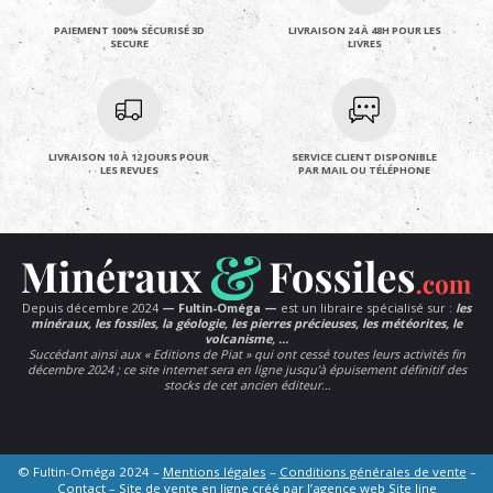
PAIEMENT 100% SÉCURISÉ 3D
LIVRAISON 24 À 48H POUR LES
SECURE
LIVRES
LIVRAISON 10 À 12 JOURS POUR
SERVICE CLIENT DISPONIBLE
LES REVUES
PAR MAIL OU TÉLÉPHONE
Depuis décembre 2024
— Fultin-Oméga —
est un libraire spécialisé sur :
les
minéraux, les fossiles, la géologie, les pierres précieuses, les météorites, le
volcanisme, …
Succédant ainsi aux « Editions de Piat » qui ont cessé toutes leurs activités fin
décembre 2024 ; ce site internet sera en ligne jusqu’à épuisement définitif des
stocks de cet ancien éditeur…
© Fultin-Oméga 2024 –
Mentions légales
–
Conditions générales de vente
–
Contact
– Site de vente en ligne créé par l’agence web
Site line