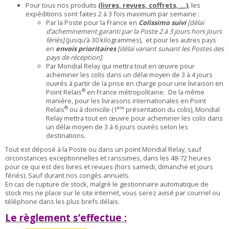
Pour tous nos produits
(livres, revues, coffrets, …)
, les
expéditions sont faites 2 à 3 fois maximum par semaine :
Par la Poste pour la France en
Colissimo suivi
[délai
d’acheminement garanti par la Poste 2 à 3 jours hors jours
fériés]
(jusqu’à 30 kilogrammes), et pour les autres pays
en
envois prioritaires
[délai variant suivant les Postes des
pays de réception]
.
Par Mondial Relay qui
mettra tout en œuvre pour
acheminer les colis dans un délai moyen de 3 à 4 jours
ouvrés à partir de la prise en charge pour une livraison en
®
Point Relais
en France métropolitaine. De la même
manière, pour les livraisons internationales en Point
®
ère
Relais
ou à domicile (1
présentation du colis), Mondial
Relay mettra tout en œuvre pour acheminer les colis dans
un délai moyen de 3 à 6 jours ouvrés selon les
destinations.
Tout est déposé à la Poste ou dans un point Mondial Relay, sauf
circonstances exceptionnelles et rarissimes, dans les 48-72 heures
pour ce qui est des livres et revues (hors samedi, dimanche et jours
fériés). Sauf durant nos congés annuels.
En cas de rupture de stock, malgré le gestionnaire automatique de
stock mis ne place sur le site internet, vous serez avisé par courriel ou
téléphone dans les plus brefs délais.
Le règlement s’effectue :