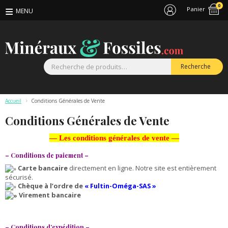
0
Panier
R
Recherche
p
Accueil
>
Conditions Générales de Vente
Conditions Générales de Vente
— Les conditions générales de vente —
– Conditions de paiement –
Carte bancaire
directement en ligne. Notre site est entièrement
sécurisé.
Chèque à l’ordre de
« Fultin-Oméga-SAS »
Virement bancaire
– Conditions d’expédition –