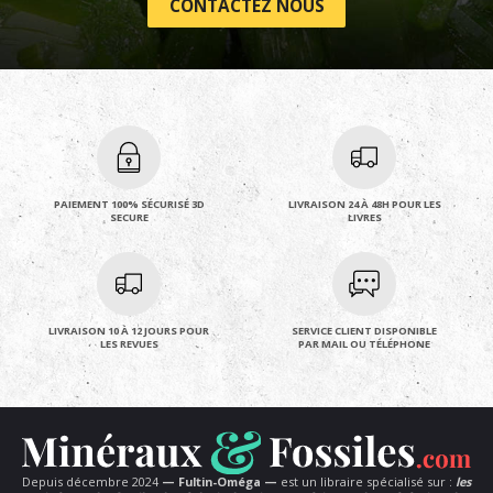
CONTACTEZ NOUS
PAIEMENT 100% SÉCURISÉ 3D
LIVRAISON 24 À 48H POUR LES
SECURE
LIVRES
LIVRAISON 10 À 12 JOURS POUR
SERVICE CLIENT DISPONIBLE
LES REVUES
PAR MAIL OU TÉLÉPHONE
Depuis décembre 2024
— Fultin-Oméga —
est un libraire spécialisé sur :
les