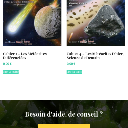
Cahier 1 – Les Météorites
Cahier 4 – Les Météorites D’hier,
Différenciées
Science de Demain
0,00
€
0,00
€
Lire la suite
Lire la suite
Besoin d'aide, de conseil ?