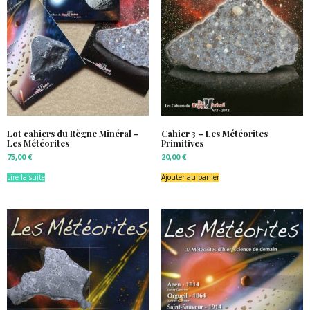
Lot cahiers du Règne Minéral –
Cahier 3 – Les Météorites
Les Météorites
Primitives
75,00
€
20,00
€
Lire la suite
Ajouter au panier