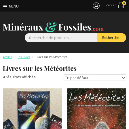
0
Panier
R
Recherche
p
Accueil
>
Les Livres
>
Livres sur les Météorites
Livres sur les Météorites
4 résultats affichés