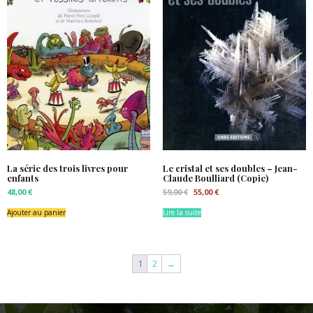
La série des trois livres pour
Le cristal et ses doubles – Jean-
enfants
Claude Boulliard (Copie)
Le
Le
48,00
€
59,00
€
55,00
€
prix
prix
initial
actuel
Ajouter au panier
Lire la suite
était :
est :
59,00 €.
55,00 €.
1
2
→