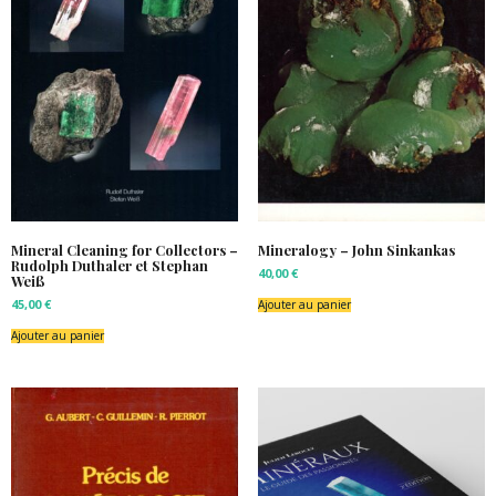
Mineral Cleaning for Collectors –
Mineralogy – John Sinkankas
Rudolph Duthaler et Stephan
40,00
€
Weiß
45,00
€
Ajouter au panier
Ajouter au panier