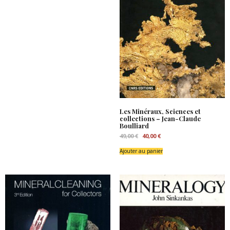
Les Minéraux, Sciences et
collections – Jean-Claude
Boulliard
Le
Le
49,00
€
40,00
€
prix
prix
initial
actuel
Ajouter au panier
était :
est :
49,00 €.
40,00 €.