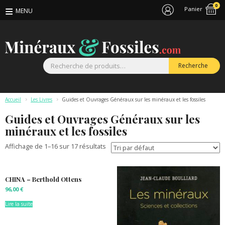
0
Panier
R
Recherche
p
Accueil
>
Les Livres
>
Guides et Ouvrages Généraux sur les minéraux et les fossiles
Guides et Ouvrages Généraux sur les
minéraux et les fossiles
Affichage de 1–16 sur 17 résultats
CHINA – Berthold Ottens
96,00
€
Lire la suite