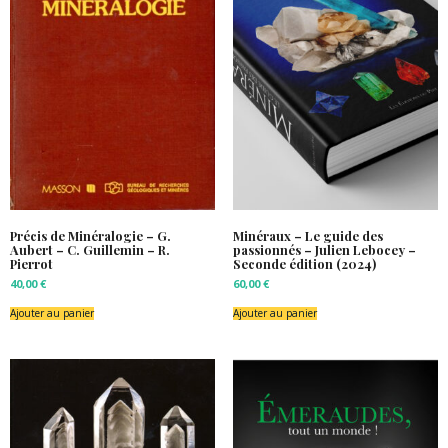
Précis de Minéralogie – G.
Minéraux – Le guide des
Aubert – C. Guillemin – R.
passionnés – Julien Lebocey –
Pierrot
Seconde édition (2024)
40,00
€
60,00
€
Ajouter au panier
Ajouter au panier