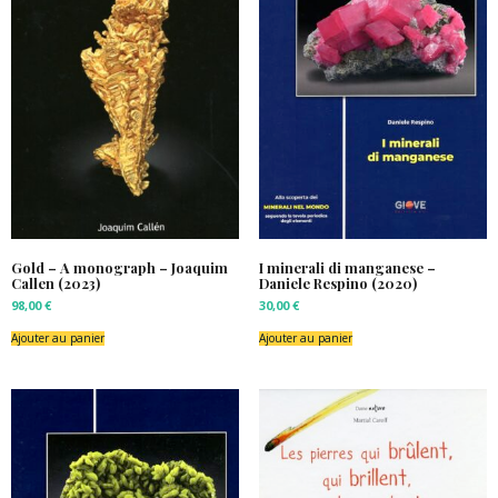
Gold – A monograph – Joaquim
I minerali di manganese –
Callen (2023)
Daniele Respino (2020)
98,00
€
30,00
€
Ajouter au panier
Ajouter au panier