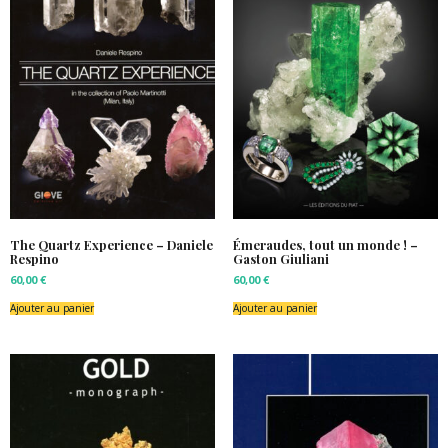
The Quartz Experience – Daniele
Émeraudes, tout un monde ! –
Respino
Gaston Giuliani
60,00
€
60,00
€
Ajouter au panier
Ajouter au panier