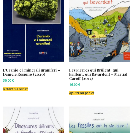
L’Uranio e i minerali uraniferi –
Les Pierres qui Brûlent, qui
Daniele Respino (2020)
Brillent, qui Bavardent – Martial
Caroff (2012)
30,00
€
16,00
€
Ajouter au panier
Ajouter au panier