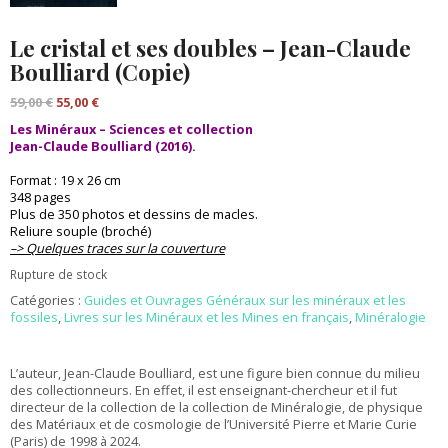
Le cristal et ses doubles – Jean-Claude
Boulliard (Copie)
Le
Le
59,00
€
55,00
€
prix
prix
Les Minéraux – Sciences et collection
initial
actuel
Jean-Claude Boulliard (2016).
était :
est :
59,00 €.
55,00 €.
Format : 19 x 26 cm
348 pages
Plus de 350 photos et dessins de macles.
Reliure souple (broché)
–> Quelques traces sur la couverture
Rupture de stock
Catégories :
Guides et Ouvrages Généraux sur les minéraux et les
fossiles
,
Livres sur les Minéraux et les Mines en français
,
Minéralogie
L’auteur, Jean-Claude Boulliard, est une figure bien connue du milieu
des collectionneurs. En effet, il est enseignant-chercheur et il fut
directeur de la collection de la collection de Minéralogie, de physique
des Matériaux et de cosmologie de l’Université Pierre et Marie Curie
(Paris) de 1998 à 2024.