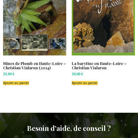
Mines de Plomb en Haute-Loire –
La barytine en Haute-Loire –
Christian Vialaron (2014)
Christian Vialaron
33,00
€
30,00
€
Ajouter au panier
Ajouter au panier
Besoin d'aide, de conseil ?