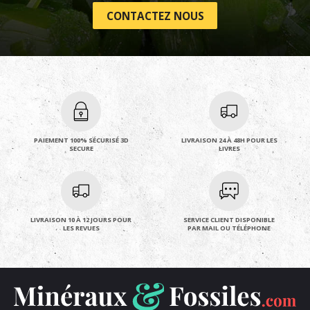
CONTACTEZ NOUS
PAIEMENT 100% SÉCURISÉ 3D
LIVRAISON 24 À 48H POUR LES
SECURE
LIVRES
LIVRAISON 10 À 12 JOURS POUR
SERVICE CLIENT DISPONIBLE
LES REVUES
PAR MAIL OU TÉLÉPHONE