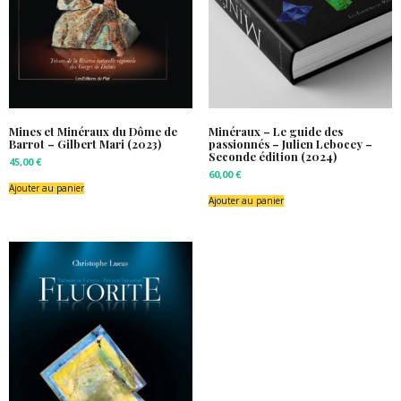
Mines et Minéraux du Dôme de
Minéraux – Le guide des
Barrot – Gilbert Mari (2023)
passionnés – Julien Lebocey –
Seconde édition (2024)
45,00
€
60,00
€
Ajouter au panier
Ajouter au panier