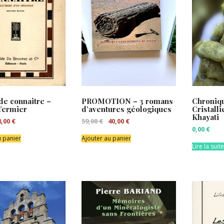
 de connaitre –
PROMOTION – 3 romans
Chroniq
Termier
d’aventures géologiques
Cristall
Khayati
e
Le
Le
Le
8,00
€
59,00
€
40,00
€
rix
prix
prix
prix
0,00
€
itial
actuel
initial
actuel
u panier
Ajouter au panier
ait :
est :
était :
est :
Lire la suite
,00 €.
8,00 €.
59,00 €.
40,00 €.