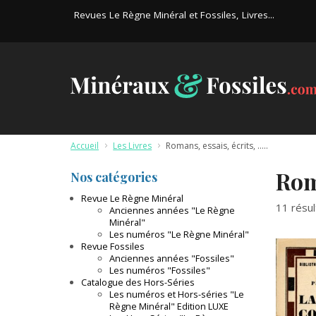
Revues Le Règne Minéral et Fossiles, Livres...
Accueil
>
Les Livres
>
Romans, essais, écrits, .....
Roma
Nos catégories
Revue Le Règne Minéral
11 résul
Anciennes années "Le Règne
Minéral"
Les numéros "Le Règne Minéral"
Revue Fossiles
Anciennes années "Fossiles"
Les numéros "Fossiles"
Catalogue des Hors-Séries
Les numéros et Hors-séries "Le
Règne Minéral" Edition LUXE