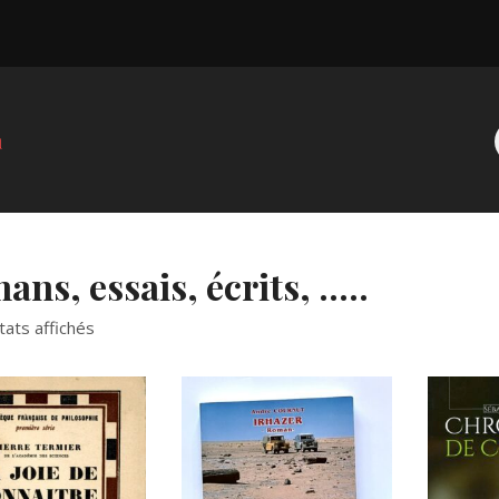
ns, essais, écrits, .....
tats affichés