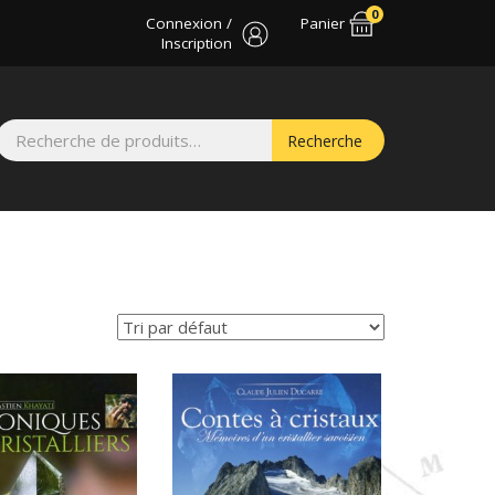
0
Connexion /
Panier
Inscription
Recherche
Recherche
pour :