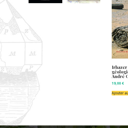
Irhazer
géologi
André 
19,00
€
Ajouter a