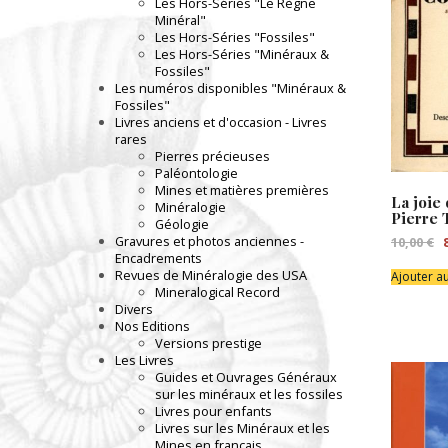
Les Hors-Séries "Le Règne
Minéral"
Les Hors-Séries "Fossiles"
Les Hors-Séries "Minéraux &
Fossiles"
Les numéros disponibles "Minéraux &
Fossiles"
Livres anciens et d'occasion - Livres
rares
Pierres précieuses
Paléontologie
Mines et matières premières
La joie
Minéralogie
Pierre 
Géologie
L
Gravures et photos anciennes -
10,00
€
p
Encadrements
in
Revues de Minéralogie des USA
Ajouter a
ét
Mineralogical Record
10
Divers
Nos Editions
Versions prestige
Les Livres
Guides et Ouvrages Généraux
sur les minéraux et les fossiles
Livres pour enfants
Livres sur les Minéraux et les
Mines en français