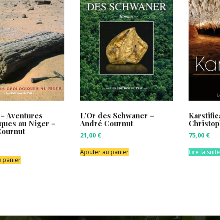
 – Aventures
L’Or des Schwaner –
Karstific
ques au Niger –
André Cournut
Christop
Cournut
21,00
€
75,00
€
Ajouter au panier
Lire la suite
u panier