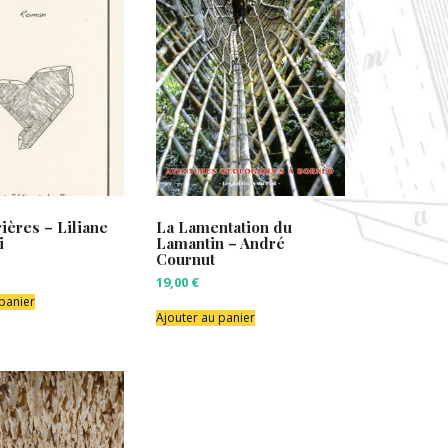
rières – Liliane
La Lamentation du
i
Lamantin – André
Cournut
19,00
€
 panier
Ajouter au panier