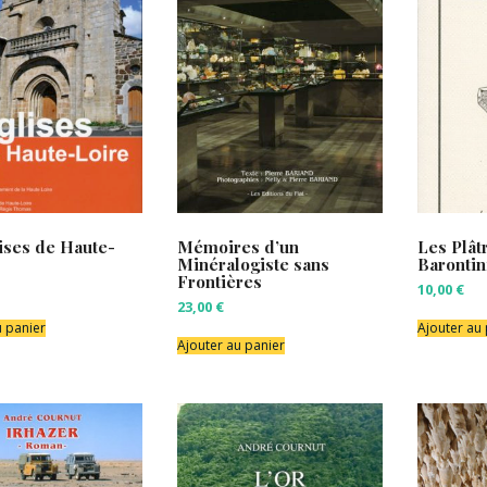
ises de Haute-
Mémoires d’un
Les Plât
Minéralogiste sans
Barontin
Frontières
10,00
€
23,00
€
u panier
Ajouter au
Ajouter au panier