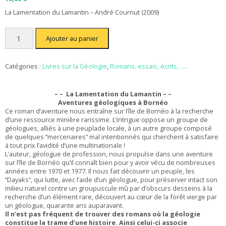
La Lamentation du Lamantin – André Cournut (2009)
quantité
Ajouter au panier
de
La
Lamentation
du
Catégories :
Livres sur la Géologie
,
Romans, essais, écrits, .....
Lamantin
-
André
– – La Lamentation du Lamantin
– –
Cournut
Aventures géologiques à Bornéo
Ce roman d’aventure nous entraîne sur l’île de Bornéo à la recherche
d’une ressource minière rarissime. L’intrigue oppose un groupe de
géologues, alliés à une peuplade locale, à un autre groupe composé
de quelques “mercenaires” mal intentionnés qui cherchent à satisfaire
à tout prix l’avidité d’une multinationale !
L’auteur, géologue de profession, nous propulse dans une aventure
sur l’île de Bornéo qu’il connaît bien pour y avoir vécu de nombreuses
années entre 1970 et 1977. Il nous fait découvrir un peuple, les
“Dayaks”, qui lutte, avec l’aide d’un géologue, pour préserver intact son
milieu naturel contre un groupuscule mû par d’obscurs desseins à la
recherche d’un élément rare, découvert au cœur de la forêt vierge par
un géologue, quarante ans auparavant.
Il n’est pas fréquent de trouver des romans où la géologie
constitue la trame d’une histoire. Ainsi celui-ci associe