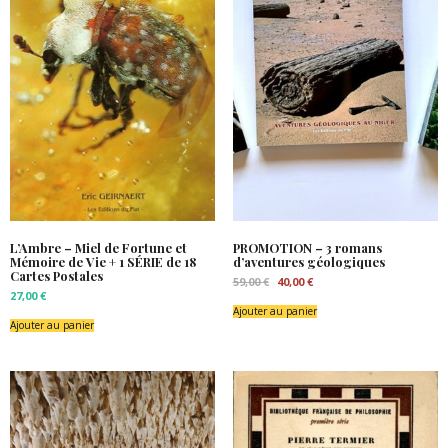
L’Ambre – Miel de Fortune et
PROMOTION – 3 romans
Mémoire de Vie + 1 SÉRIE de 18
d’aventures géologiques
Cartes Postales
Le
Le
59,00
€
40,00
€
prix
prix
27,00
€
initial
actuel
Ajouter au panier
était :
est :
Ajouter au panier
59,00 €.
40,00 €.