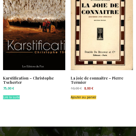
Karstification – Christophe
La joie de connaitre – Pierre
Tscherter
Termier
Le
Le
75,00
€
10,00
€
8,00
€
prix
prix
initial
actuel
Lire la suite
Ajouter au panier
était :
est :
10,00 €.
8,00 €.