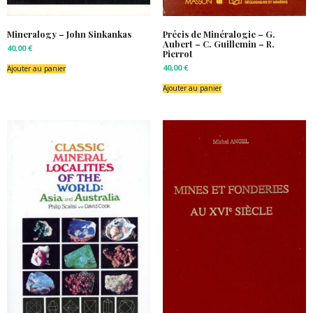
Mineralogy – John Sinkankas
Précis de Minéralogie – G.
Aubert – C. Guillemin – R.
40,00
€
Pierrot
40,00
€
Ajouter au panier
Ajouter au panier