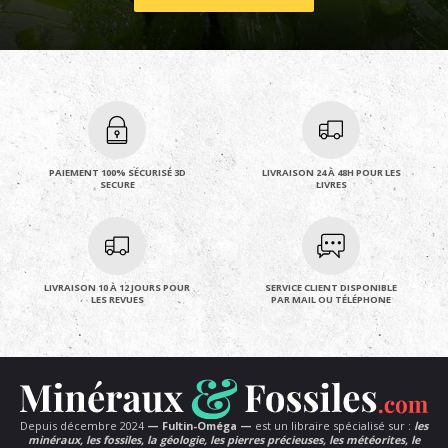
PAIEMENT 100% SÉCURISÉ 3D
LIVRAISON 24 À 48H POUR LES
SECURE
LIVRES
LIVRAISON 10 À 12 JOURS POUR
SERVICE CLIENT DISPONIBLE
LES REVUES
PAR MAIL OU TÉLÉPHONE
Depuis décembre 2024
— Fultin-Oméga —
est un libraire spécialisé sur :
les
minéraux, les fossiles, la géologie, les pierres précieuses, les météorites, le