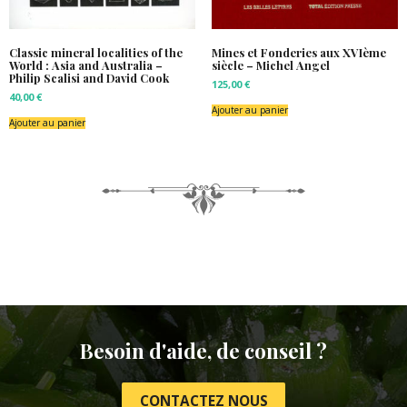
Classic mineral localities of the
Mines et Fonderies aux XVIème
World : Asia and Australia –
siècle – Michel Angel
Philip Scalisi and David Cook
125,00
€
40,00
€
Ajouter au panier
Ajouter au panier
Besoin d'aide, de conseil ?
CONTACTEZ NOUS