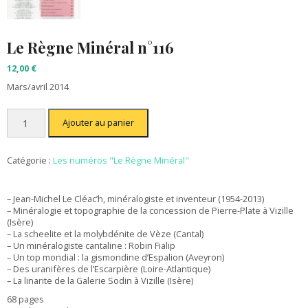
Le Règne Minéral n°116
12,00
€
Mars/avril 2014
quantité
Ajouter au panier
de
Le
Règne
Minéral
Catégorie :
Les numéros "Le Règne Minéral"
n°116
– Jean-Michel Le Cléac’h, minéralogiste et inventeur (1954-2013)
– Minéralogie et topographie de la concession de Pierre-Plate à Vizille
(Isère)
– La scheelite et la molybdénite de Vèze (Cantal)
– Un minéralogiste cantaline : Robin Fialip
– Un top mondial : la gismondine d’Espalion (Aveyron)
– Des uranifères de l’Escarpière (Loire-Atlantique)
– La linarite de la Galerie Sodin à Vizille (Isère)
68 pages