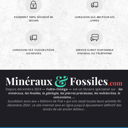
PAIEMENT 100% SÉCURISÉ 3D
LIVRAISON 24 À 48H POUR LES
SECURE
LIVRES
LIVRAISON 10 À 12 JOURS POUR
SERVICE CLIENT DISPONIBLE
LES REVUES
PAR MAIL OU TÉLÉPHONE
Depuis décembre 2024
— Fultin-Oméga —
est un libraire spécialisé sur :
les
minéraux, les fossiles, la géologie, les pierres précieuses, les météorites, le
volcanisme, …
Succédant ainsi aux « Editions de Piat » qui ont cessé toutes leurs activités fin
décembre 2024 ; ce site internet sera en ligne jusqu’à épuisement définitif des
stocks de cet ancien éditeur…