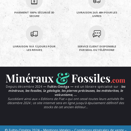
PAIEMENT 100% SÉCURISÉ 3D
LIVRAISON 24 À 48H POUR LES
SECURE
LIVRES
LIVRAISON 10 À 12 JOURS POUR
SERVICE CLIENT DISPONIBLE
LES REVUES
PAR MAIL OU TÉLÉPHONE
Depuis décembre 2024
— Fultin-Oméga —
est un libraire spécialisé sur :
les
minéraux, les fossiles, la géologie, les pierres précieuses, les météorites, le
volcanisme, …
Succédant ainsi aux « Editions de Piat » qui ont cessé toutes leurs activités fin
décembre 2024 ; ce site internet sera en ligne jusqu’à épuisement définitif des
stocks de cet ancien éditeur…
© Fultin-Oméga 2024 –
Mentions légales
–
Conditions générales de vente
–