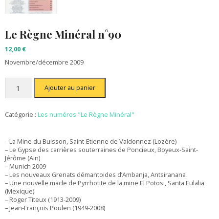
Le Règne Minéral n°90
12,00
€
Novembre/décembre 2009
quantité
Ajouter au panier
de
Le
Règne
Minéral
Catégorie :
Les numéros "Le Règne Minéral"
n°90
– La Mine du Buisson, Saint-Etienne de Valdonnez (Lozère)
– Le Gypse des carrières souterraines de Poncieux, Boyeux-Saint-
Jérôme (Ain)
– Munich 2009
– Les nouveaux Grenats démantoides d’Ambanja, Antsiranana
– Une nouvelle macle de Pyrrhotite de la mine El Potosi, Santa Eulalia
(Mexique)
– Roger Titeux (1913-2009)
– Jean-François Poulen (1949-2008)