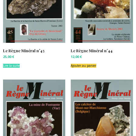
Le Règne Minéral n°45
Le Règne Minéral n°44
25,00
€
12,00
€
Lire la suite
Ajouter au panier