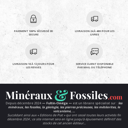
PAIEMENT 100% SÉCURISÉ 3D
LIVRAISON 24 À 48H POUR LES
SECURE
LIVRES
LIVRAISON 10 À 12 JOURS POUR
SERVICE CLIENT DISPONIBLE
LES REVUES
PAR MAIL OU TÉLÉPHONE
Depuis décembre 2024
— Fultin-Oméga —
est un libraire spécialisé sur :
les
minéraux, les fossiles, la géologie, les pierres précieuses, les météorites, le
volcanisme, …
Succédant ainsi aux « Editions de Piat » qui ont cessé toutes leurs activités fin
décembre 2024 ; ce site internet sera en ligne jusqu’à épuisement définitif des
stocks de cet ancien éditeur…