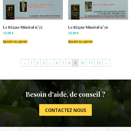
Le Règne Minéral n°37
Le Règne Minéral n°36
12,00
€
12,00
€
Ajouter au panier
Ajouter au panier
←
1
2
3
…
6
7
8
9
10
11
12
→
Besoin d'aide, de conseil ?
CONTACTEZ NOUS