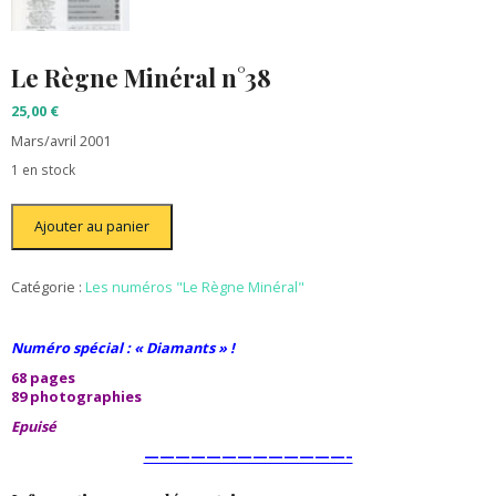
Le Règne Minéral n°38
25,00
€
Mars/avril 2001
1 en stock
quantité
Ajouter au panier
de
Le
Règne
Minéral
Catégorie :
Les numéros "Le Règne Minéral"
n°38
Numéro spécial : « Diamants » !
68 pages
89 photographies
Epuisé
—————————————–