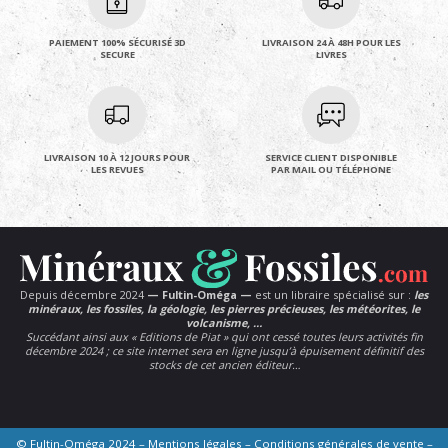
PAIEMENT 100% SÉCURISÉ 3D
LIVRAISON 24 À 48H POUR LES
SECURE
LIVRES
LIVRAISON 10 À 12 JOURS POUR
SERVICE CLIENT DISPONIBLE
LES REVUES
PAR MAIL OU TÉLÉPHONE
Depuis décembre 2024
— Fultin-Oméga —
est un libraire spécialisé sur :
les
minéraux, les fossiles, la géologie, les pierres précieuses, les météorites, le
volcanisme, …
Succédant ainsi aux « Editions de Piat » qui ont cessé toutes leurs activités fin
décembre 2024 ; ce site internet sera en ligne jusqu’à épuisement définitif des
stocks de cet ancien éditeur…
© Fultin-Oméga 2024 –
Mentions légales
–
Conditions générales de vente
–