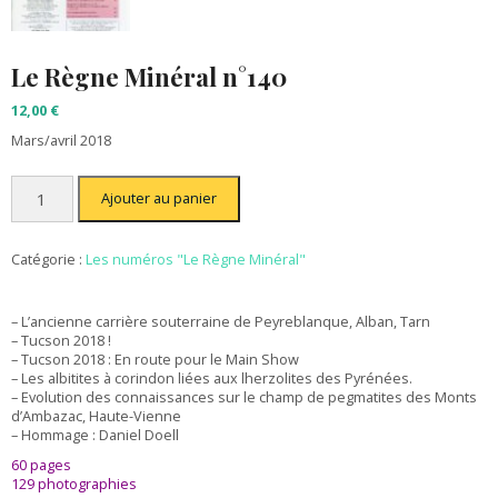
Le Règne Minéral n°140
12,00
€
Mars/avril 2018
quantité
Ajouter au panier
de
Le
Règne
Minéral
Catégorie :
Les numéros "Le Règne Minéral"
n°140
– L’ancienne carrière souterraine de Peyreblanque, Alban, Tarn
– Tucson 2018 !
– Tucson 2018 : En route pour le Main Show
– Les albitites à corindon liées aux lherzolites des Pyrénées.
– Evolution des connaissances sur le champ de pegmatites des Monts
d’Ambazac, Haute-Vienne
– Hommage : Daniel Doell
60 pages
129 photographies