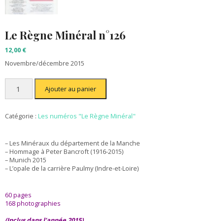
Le Règne Minéral n°126
12,00
€
Novembre/décembre 2015
quantité
Ajouter au panier
de
Le
Règne
Minéral
Catégorie :
Les numéros "Le Règne Minéral"
n°126
– Les Minéraux du département de la Manche
– Hommage à Peter Bancroft (1916-2015)
– Munich 2015
– L’opale de la carrière Paulmy (Indre-et-Loire)
60 pages
168 photographies
(Inclus dans l’année 2015)