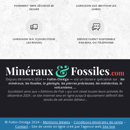
PAIEMENT 100% SÉCURISÉ 3D
LIVRAISON 24 À 48H POUR LES
SECURE
LIVRES
LIVRAISON 10 À 12 JOURS POUR
SERVICE CLIENT DISPONIBLE
LES REVUES
PAR MAIL OU TÉLÉPHONE
Depuis décembre 2024
— Fultin-Oméga —
est un libraire spécialisé sur :
les
minéraux, les fossiles, la géologie, les pierres précieuses, les météorites, le
volcanisme, …
Succédant ainsi aux « Editions de Piat » qui ont cessé toutes leurs activités fin
décembre 2024 ; ce site internet sera en ligne jusqu’à épuisement définitif des
stocks de cet ancien éditeur…
© Fultin-Oméga 2024 –
Mentions légales
–
Conditions générales de vente
–
Contact
– Site de vente en ligne créé par l’agence web
Site line