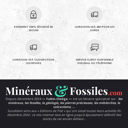
PAIEMENT 100% SÉCURISÉ 3D
LIVRAISON 24 À 48H POUR LES
SECURE
LIVRES
LIVRAISON 10 À 12 JOURS POUR
SERVICE CLIENT DISPONIBLE
LES REVUES
PAR MAIL OU TÉLÉPHONE
Depuis décembre 2024
— Fultin-Oméga —
est un libraire spécialisé sur :
les
minéraux, les fossiles, la géologie, les pierres précieuses, les météorites, le
volcanisme, …
Succédant ainsi aux « Editions de Piat » qui ont cessé toutes leurs activités fin
décembre 2024 ; ce site internet sera en ligne jusqu’à épuisement définitif des
stocks de cet ancien éditeur…