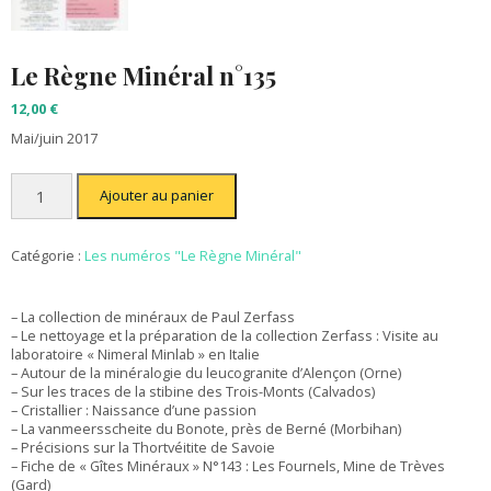
Le Règne Minéral n°135
12,00
€
Mai/juin 2017
quantité
Ajouter au panier
de
Le
Règne
Minéral
Catégorie :
Les numéros "Le Règne Minéral"
n°135
– La collection de minéraux de Paul Zerfass
– Le nettoyage et la préparation de la collection Zerfass : Visite au
laboratoire « Nimeral Minlab » en Italie
– Autour de la minéralogie du leucogranite d’Alençon (Orne)
– Sur les traces de la stibine des Trois-Monts (Calvados)
– Cristallier : Naissance d’une passion
– La vanmeersscheite du Bonote, près de Berné (Morbihan)
– Précisions sur la Thortvéitite de Savoie
– Fiche de « Gîtes Minéraux » N°143 : Les Fournels, Mine de Trèves
(Gard)