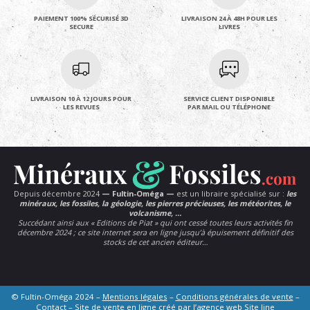
PAIEMENT 100% SÉCURISÉ 3D
LIVRAISON 24 À 48H POUR LES
SECURE
LIVRES
LIVRAISON 10 À 12 JOURS POUR
SERVICE CLIENT DISPONIBLE
LES REVUES
PAR MAIL OU TÉLÉPHONE
Depuis décembre 2024
— Fultin-Oméga —
est un libraire spécialisé sur :
les
minéraux, les fossiles, la géologie, les pierres précieuses, les météorites, le
volcanisme, …
Succédant ainsi aux « Editions de Piat » qui ont cessé toutes leurs activités fin
décembre 2024 ; ce site internet sera en ligne jusqu’à épuisement définitif des
stocks de cet ancien éditeur…
© Fultin-Oméga 2024 –
Mentions légales
–
Conditions générales de vente
–
Contact
– Site de vente en ligne créé par l’agence web
Site line