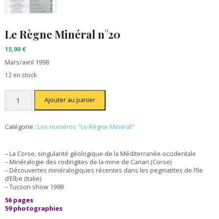
Le Règne Minéral n°20
15,00
€
Mars/avril 1998
12 en stock
quantité
Ajouter au panier
de
Le
Règne
Minéral
Catégorie :
Les numéros "Le Règne Minéral"
n°20
– La Corse, singularité géologique de la Méditerranée occidentale
– Minéralogie des rodingites de la mine de Canari (Corse)
– Découvertes minéralogiques récentes dans les pegmatites de l’Ile
d’Elbe (Italie)
– Tucson show 1998
56 pages
59 photographies