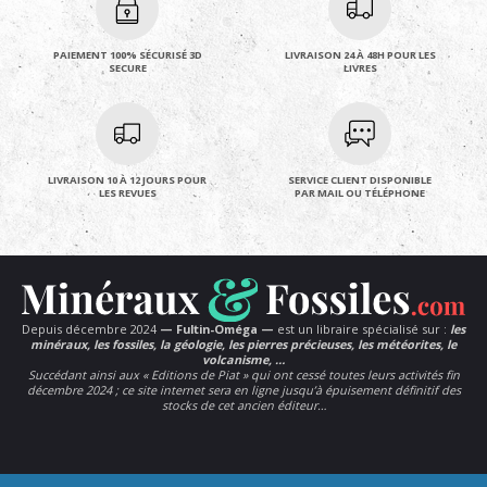
PAIEMENT 100% SÉCURISÉ 3D
LIVRAISON 24 À 48H POUR LES
SECURE
LIVRES
LIVRAISON 10 À 12 JOURS POUR
SERVICE CLIENT DISPONIBLE
LES REVUES
PAR MAIL OU TÉLÉPHONE
Depuis décembre 2024
— Fultin-Oméga —
est un libraire spécialisé sur :
les
minéraux, les fossiles, la géologie, les pierres précieuses, les météorites, le
volcanisme, …
Succédant ainsi aux « Editions de Piat » qui ont cessé toutes leurs activités fin
décembre 2024 ; ce site internet sera en ligne jusqu’à épuisement définitif des
stocks de cet ancien éditeur…