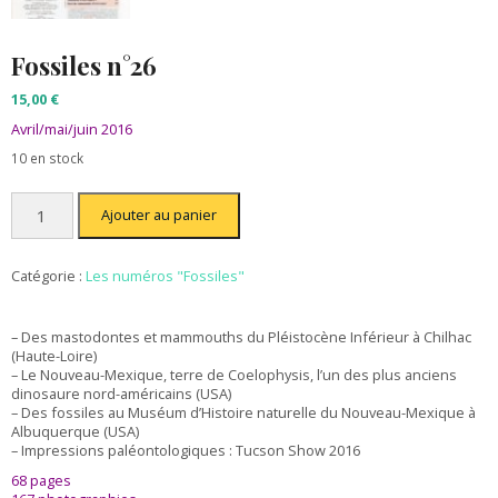
Fossiles n°26
15,00
€
Avril/mai/juin 2016
10 en stock
quantité
Ajouter au panier
de
Fossiles
n°26
Catégorie :
Les numéros "Fossiles"
– Des mastodontes et mammouths du Pléistocène Inférieur à Chilhac
(Haute-Loire)
– Le Nouveau-Mexique, terre de Coelophysis, l’un des plus anciens
dinosaure nord-américains (USA)
– Des fossiles au Muséum d’Histoire naturelle du Nouveau-Mexique à
Albuquerque (USA)
– Impressions paléontologiques : Tucson Show 2016
68 pages