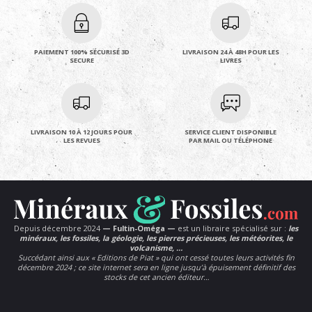
PAIEMENT 100% SÉCURISÉ 3D
LIVRAISON 24 À 48H POUR LES
SECURE
LIVRES
LIVRAISON 10 À 12 JOURS POUR
SERVICE CLIENT DISPONIBLE
LES REVUES
PAR MAIL OU TÉLÉPHONE
Depuis décembre 2024
— Fultin-Oméga —
est un libraire spécialisé sur :
les
minéraux, les fossiles, la géologie, les pierres précieuses, les météorites, le
volcanisme, …
Succédant ainsi aux « Editions de Piat » qui ont cessé toutes leurs activités fin
décembre 2024 ; ce site internet sera en ligne jusqu’à épuisement définitif des
stocks de cet ancien éditeur…