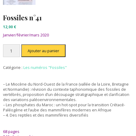
Fossiles n°41
12,00
€
Janvier/février/mars 2020
quantité
Ajouter au panier
de
Fossiles
n°41
Catégorie :
Les numéros "Fossiles"
– Le Miocène du Nord-Ouest de la France (vallée de la Loire, Bretagne
et Normandie) : révision du contexte taphonomique des fossiles de
vertébrés, proposition d’un découpage stratigraphique et clarification
des variations paléoenvironnementales.
– Les phosphates du Maroc : un hot-spot pour la transition Crétacé-
Paléogène et l’aube des mammifères modernes en Afrique
– 4. Des reptiles et des mammifères diversifiés
68 pages