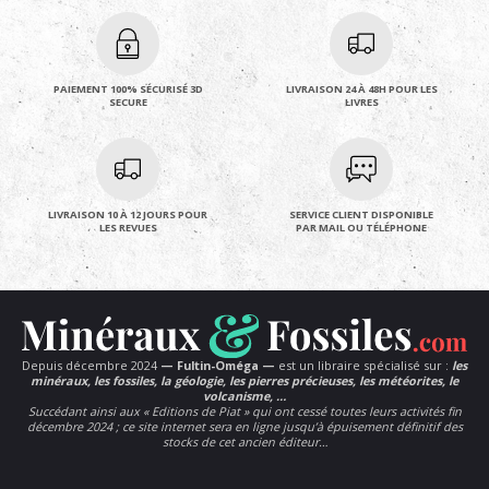
PAIEMENT 100% SÉCURISÉ 3D
LIVRAISON 24 À 48H POUR LES
SECURE
LIVRES
LIVRAISON 10 À 12 JOURS POUR
SERVICE CLIENT DISPONIBLE
LES REVUES
PAR MAIL OU TÉLÉPHONE
Depuis décembre 2024
— Fultin-Oméga —
est un libraire spécialisé sur :
les
minéraux, les fossiles, la géologie, les pierres précieuses, les météorites, le
volcanisme, …
Succédant ainsi aux « Editions de Piat » qui ont cessé toutes leurs activités fin
décembre 2024 ; ce site internet sera en ligne jusqu’à épuisement définitif des
stocks de cet ancien éditeur…