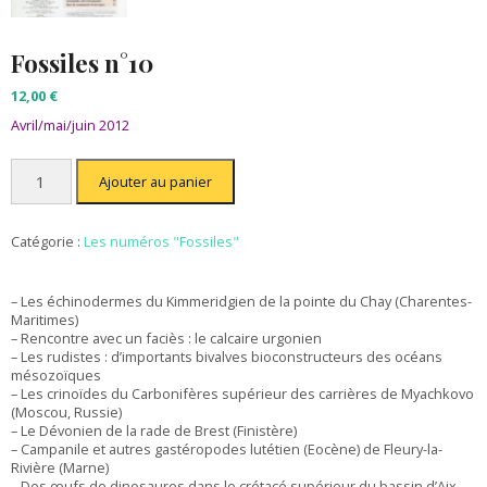
Fossiles n°10
12,00
€
Avril/mai/juin 2012
quantité
Ajouter au panier
de
Fossiles
n°10
Catégorie :
Les numéros "Fossiles"
– Les échinodermes du Kimmeridgien de la pointe du Chay (Charentes-
Maritimes)
– Rencontre avec un faciès : le calcaire urgonien
– Les rudistes : d’importants bivalves bioconstructeurs des océans
mésozoïques
– Les crinoïdes du Carbonifères supérieur des carrières de Myachkovo
(Moscou, Russie)
– Le Dévonien de la rade de Brest (Finistère)
– Campanile et autres gastéropodes lutétien (Eocène) de Fleury-la-
Rivière (Marne)
– Des œufs de dinosaures dans le crétacé supérieur du bassin d’Aix-