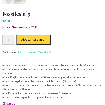
Fossiles n°9
12,00
€
Janvier/février/mars 2012
quantité
Ajouter au panier
de
Fossiles
n°9
Catégorie :
Les numéros "Fossiles"
– Des dinosaures d’Europe et la bourse internationale de Munich
– Une brève histoire des premières découvertes de dinosaures en
Europe
– Les Phylloceratina Arkell 1950 au Jurassique et au Crétacé
– Le Burdigalien nord-aquitain de Mérignac (Gironde)
– Eric Turini : un préparateur de fossiles au muséum d’Aix-en-Provence
(Bouches-du-Rhône)
– La Paléontologie au muséum d’Aix-en-Provence
– Gaston de Saporta : un paléobotaniste varois
68 pages