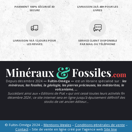
PAIEMENT 100% SÉCURISÉ 3D
LIVRAISON 24 À 48H POUR LES
SECURE
LIVRES
LIVRAISON 10 À 12 JOURS POUR
SERVICE CLIENT DISPONIBLE
LES REVUES
PAR MAIL OU TÉLÉPHONE
Depuis décembre 2024
— Fultin-Oméga —
est un libraire spécialisé sur :
les
minéraux, les fossiles, la géologie, les pierres précieuses, les météorites, le
volcanisme, …
Succédant ainsi aux « Editions de Piat » qui ont cessé toutes leurs activités fin
décembre 2024 ; ce site internet sera en ligne jusqu’à épuisement définitif des
stocks de cet ancien éditeur…
© Fultin-Oméga 2024 –
Mentions légales
–
Conditions générales de vente
–
Contact
– Site de vente en ligne créé par l’agence web
Site line