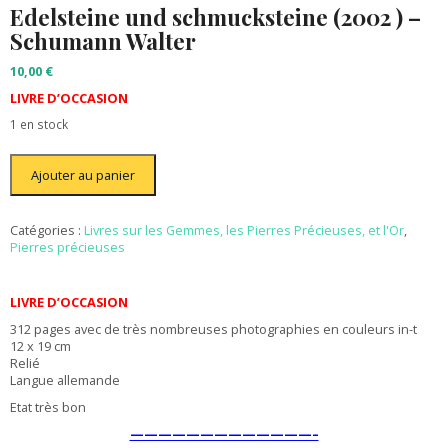
Edelsteine und schmucksteine (2002 ) –
Schumann Walter
10,00
€
LIVRE D’OCCASION
1 en stock
quantité
Ajouter au panier
de
Edelsteine
und
schmucksteine
Catégories :
Livres sur les Gemmes, les Pierres Précieuses, et l'Or
,
(2002
Pierres précieuses
)
-
Schumann
LIVRE D’OCCASION
Walter
312 pages avec de très nombreuses photographies en couleurs in-t
12 x 19 cm
Relié
Langue allemande
Etat très bon
—————————————–