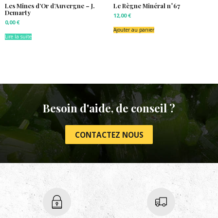
Les Mines d’Or d’Auvergne – J.
Le Règne Minéral n°67
Demarty
12,00
€
0,00
€
Ajouter au panier
Lire la suite
Besoin d'aide, de conseil ?
CONTACTEZ NOUS