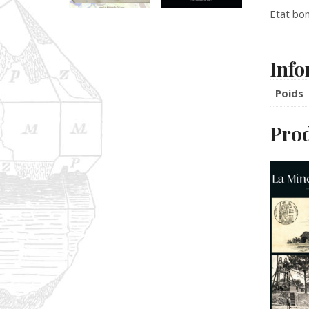
Etat bon
Info
Poids
Prod