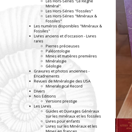
Les Hors-Séries "Le Règne
Minéral"
Les Hors-Séries "Fossiles"
Les Hors-Séries "Minéraux &
Fossiles"
Les numéros disponibles "Minéraux &
Fossiles"
Livres anciens et d'occasion - Livres
rares
Pierres précieuses
Paléontologie
Mines et matières premières
Minéralogie
Géologie
Gravures et photos anciennes -
Encadrements
Revues de Minéralogie des USA
Mineralogical Record
Divers
Nos Editions
Versions prestige
Les Livres
Guides et Ouvrages Généraux
sur les minéraux et les fossiles
Livres pour enfants
Livres sur les Minéraux et les
Mines en français