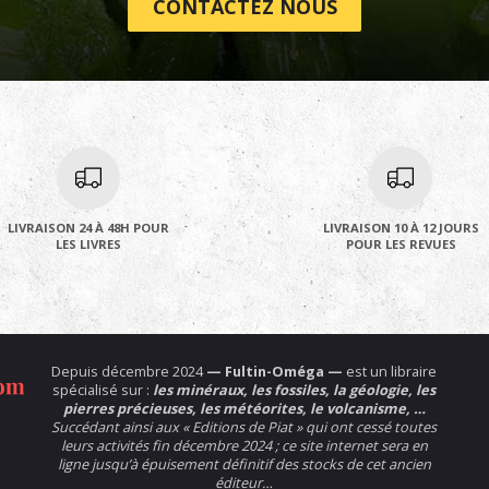
CONTACTEZ NOUS
LIVRAISON 24 À 48H POUR
LIVRAISON 10 À 12 JOURS
LES LIVRES
POUR LES REVUES
Depuis décembre 2024
— Fultin-Oméga —
est un libraire
spécialisé sur :
les minéraux, les fossiles, la géologie, les
pierres précieuses, les météorites, le volcanisme, …
Succédant ainsi aux « Editions de Piat » qui ont cessé toutes
leurs activités fin décembre 2024 ; ce site internet sera en
ligne jusqu’à épuisement définitif des stocks de cet ancien
éditeur…