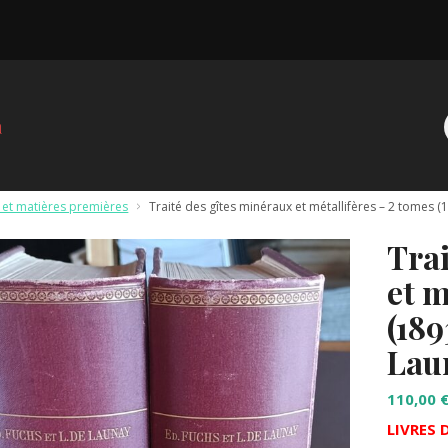
 et matières premières
>
Traité des gîtes minéraux et métallifères – 2 tomes 
Trai
et m
(189
Lau
110,00
LIVRES 