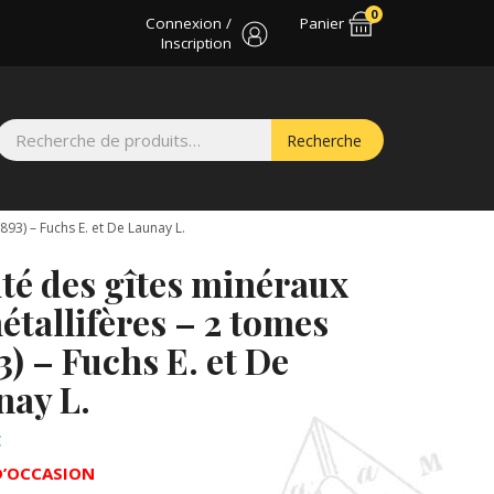
0
Connexion /
Panier
Inscription
Recherche
Recherche
pour :
(1893) – Fuchs E. et De Launay L.
té des gîtes minéraux
étallifères – 2 tomes
3) – Fuchs E. et De
nay L.
€
D’OCCASION