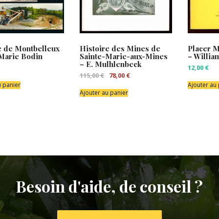
 de Montbelleux
Histoire des Mines de
Placer M
Marie Bodin
Sainte-Marie-aux-Mines
– Willia
– E. Mulhlenbeck
12,00
€
Le
Le
115,00
€
78,00
€
prix
prix
u panier
Ajouter au
initial
actuel
Ajouter au panier
était :
est :
115,00 €.
78,00 €.
Besoin d'aide, de conseil ?