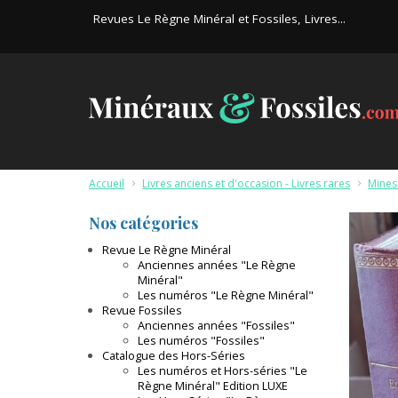
Revues Le Règne Minéral et Fossiles, Livres...
Accueil
>
Livres anciens et d'occasion - Livres rares
>
Mines
Nos catégories
Revue Le Règne Minéral
Anciennes années "Le Règne
Minéral"
Les numéros "Le Règne Minéral"
Revue Fossiles
Anciennes années "Fossiles"
Les numéros "Fossiles"
Catalogue des Hors-Séries
Les numéros et Hors-séries "Le
Règne Minéral" Edition LUXE