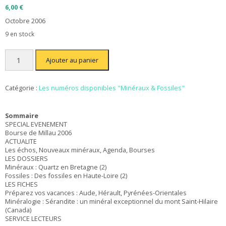
6,00
€
Octobre 2006
9 en stock
quantité
Ajouter au panier
de
Minéraux
et
Fossiles
Catégorie :
Les numéros disponibles "Minéraux & Fossiles"
n°
354
Sommaire
SPECIAL EVENEMENT
Bourse de Millau 2006
ACTUALITE
Les échos, Nouveaux minéraux, Agenda, Bourses
LES DOSSIERS
Minéraux : Quartz en Bretagne (2)
Fossiles : Des fossiles en Haute-Loire (2)
LES FICHES
Préparez vos vacances : Aude, Hérault, Pyrénées-Orientales
Minéralogie : Sérandite : un minéral exceptionnel du mont Saint-Hilaire
(Canada)
SERVICE LECTEURS