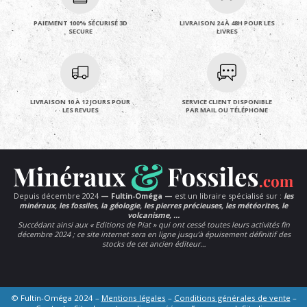
PAIEMENT 100% SÉCURISÉ 3D
LIVRAISON 24 À 48H POUR LES
SECURE
LIVRES
LIVRAISON 10 À 12 JOURS POUR
SERVICE CLIENT DISPONIBLE
LES REVUES
PAR MAIL OU TÉLÉPHONE
Depuis décembre 2024
— Fultin-Oméga —
est un libraire spécialisé sur :
les
minéraux, les fossiles, la géologie, les pierres précieuses, les météorites, le
volcanisme, …
Succédant ainsi aux « Editions de Piat » qui ont cessé toutes leurs activités fin
décembre 2024 ; ce site internet sera en ligne jusqu’à épuisement définitif des
stocks de cet ancien éditeur…
© Fultin-Oméga 2024 –
Mentions légales
–
Conditions générales de vente
–