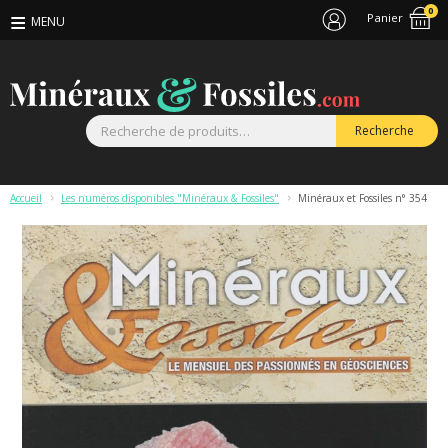
0
Panier
R
Recherche
p
Accueil
>
Les numéros disponibles "Minéraux & Fossiles"
>
Minéraux et Fossiles n° 354