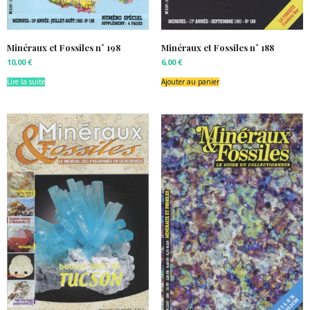
Minéraux et Fossiles n° 198
Minéraux et Fossiles n° 188
10,00
€
6,00
€
Lire la suite
Ajouter au panier