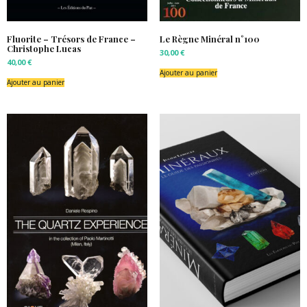
Fluorite – Trésors de France –
Le Règne Minéral n°100
Christophe Lucas
30,00
€
40,00
€
Ajouter au panier
Ajouter au panier