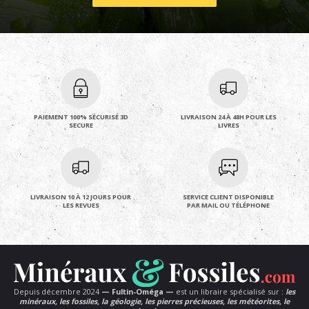
PAIEMENT 100% SÉCURISÉ 3D
LIVRAISON 24 À 48H POUR LES
SECURE
LIVRES
LIVRAISON 10 À 12 JOURS POUR
SERVICE CLIENT DISPONIBLE
LES REVUES
PAR MAIL OU TÉLÉPHONE
Depuis décembre 2024
— Fultin-Oméga —
est un libraire spécialisé sur :
les
minéraux, les fossiles, la géologie, les pierres précieuses, les météorites, le