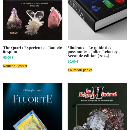
The Quartz Experience – Daniele
Minéraux – Le guide des
Respino
passionnés – Julien Lebocey –
Seconde édition (2024)
60,00
€
60,00
€
Ajouter au panier
Ajouter au panier