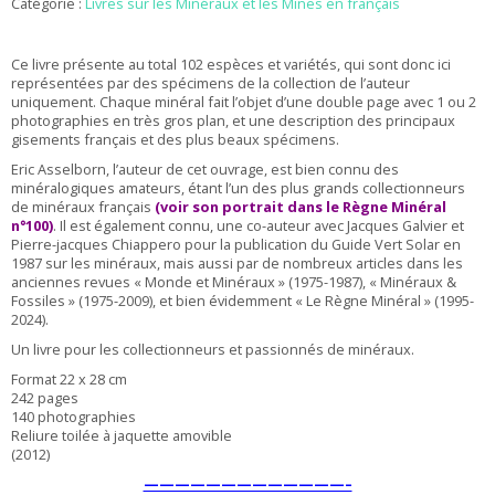
Catégorie :
Livres sur les Minéraux et les Mines en français
Ce livre présente au total 102 espèces et variétés, qui sont donc ici
représentées par des spécimens de la collection de l’auteur
uniquement. C
haque minéral fait l’objet d’une double page avec 1 ou 2
photographies en très gros plan, et une description des principaux
gisements français et des plus beaux spécimens.
Eric Asselborn, l’auteur de cet ouvrage, est bien connu des
minéralogiques amateurs, étant l’un des plus grands collectionneurs
de minéraux français
(voir son portrait dans le Règne Minéral
n°100)
. Il est également connu, une co-auteur avec Jacques Galvier et
Pierre-jacques Chiappero pour la publication du Guide Vert Solar en
1987 sur les minéraux, mais aussi par de nombreux articles dans les
anciennes revues « Monde et Minéraux » (1975-1987), « Minéraux &
Fossiles » (1975-2009), et bien évidemment « Le Règne Minéral » (1995-
2024).
Un livre pour les collectionneurs et passionnés de minéraux.
Format 22 x 28 cm
242 pages
140 photographies
Reliure toilée à jaquette amovible
(2012)
—————————————–