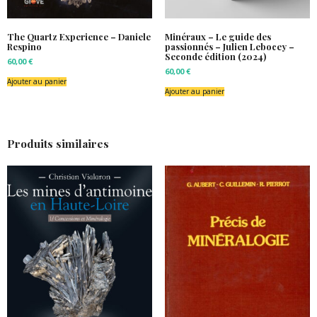
The Quartz Experience – Daniele
Minéraux – Le guide des
Respino
passionnés – Julien Lebocey –
Seconde édition (2024)
60,00
€
60,00
€
Ajouter au panier
Ajouter au panier
Produits similaires