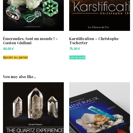
Émeraudes, tout un monde ! –
Karstification – Christophe
Gaston Giuliani
Tscherter
60,00
€
75,00
€
Ajouter au panier
Lire la suite
You may also like...