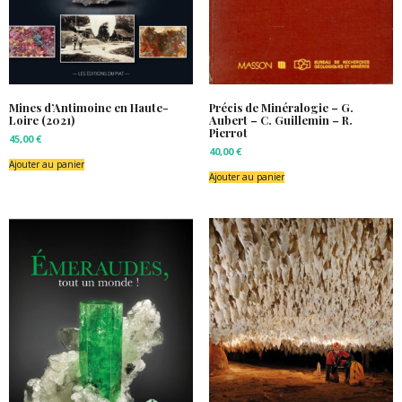
Mines d’Antimoine en Haute-
Précis de Minéralogie – G.
Loire (2021)
Aubert – C. Guillemin – R.
Pierrot
45,00
€
40,00
€
Ajouter au panier
Ajouter au panier