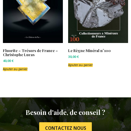
Fluorite – Trésors de France –
Le Règne Minéral n°100
Christophe Lucas
30,00
€
40,00
€
Ajouter au panier
Ajouter au panier
Besoin d'aide, de conseil ?
CONTACTEZ NOUS