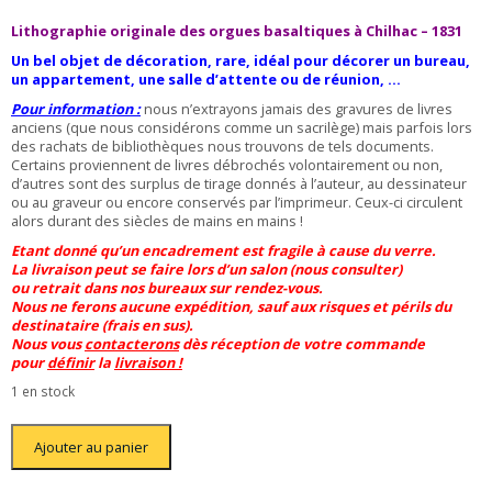
initial
actuel
était :
est :
Lithographie originale des orgues basaltiques à Chilhac – 1831
275,00 €.
240,00 €.
Un bel objet de décoration, rare, idéal pour décorer un bureau,
un appartement, une salle d’attente ou de réunion, …
Pour information :
nous n’extrayons jamais des gravures de livres
anciens (que nous considérons comme un sacrilège) mais parfois lors
des rachats de bibliothèques nous trouvons de tels documents.
Certains proviennent de livres débrochés volontairement ou non,
d’autres sont des surplus de tirage donnés à l’auteur, au dessinateur
ou au graveur ou encore conservés par l’imprimeur. Ceux-ci circulent
alors durant des siècles de mains en mains !
Etant donné qu’un encadrement est fragile à cause du verre.
La livraison peut se faire lors d’un salon (nous consulter)
ou retrait dans nos bureaux sur rendez-vous.
Nous ne ferons aucune expédition, sauf aux risques et périls du
destinataire (frais en sus).
Nous vous
contacterons
dès réception de votre commande
pour
définir
la
livraison !
1 en stock
quantité
Ajouter au panier
de
Lithographie
Orgues