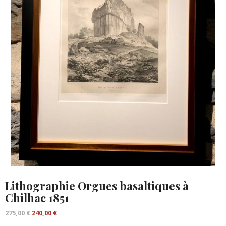
Lithographie Orgues basaltiques à
Chilhac 1851
Le
Le
275,00
€
240,00
€
prix
prix