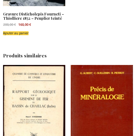
Gravure Disticholepis Fourneti –
Thiolliere 1852 – Peuplier teinté
Le
Le
200,00
€
160,00
€
prix
prix
initial
actuel
Ajouter au panier
était :
est :
200,00 €.
160,00 €.
Produits similaires