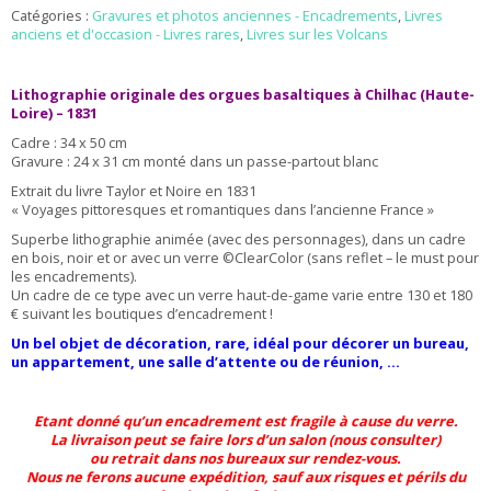
basaltiques
Catégories :
Gravures et photos anciennes - Encadrements
,
Livres
à
anciens et d'occasion - Livres rares
,
Livres sur les Volcans
Chilhac
1851
Lithographie originale des orgues basaltiques à Chilhac (Haute-
Loire) – 1831
Cadre : 34 x 50 cm
Gravure : 24 x 31 cm monté dans un passe-partout blanc
Extrait du livre Taylor et Noire en 1831
« Voyages pittoresques et romantiques dans l’ancienne France »
Superbe lithographie animée (avec des personnages), dans un cadre
en bois, noir et or avec un verre ©ClearColor (sans reflet – le must pour
les encadrements).
Un cadre de ce type avec un verre haut-de-game varie entre 130 et 180
€ suivant les boutiques d’encadrement !
Un bel objet de décoration, rare, idéal pour décorer un bureau,
un appartement, une salle d’attente ou de réunion, …
Etant donné qu’un encadrement est fragile à cause du verre.
La livraison peut se faire lors d’un salon (nous consulter)
ou retrait dans nos bureaux sur rendez-vous.
Nous ne ferons aucune expédition, sauf aux risques et périls du