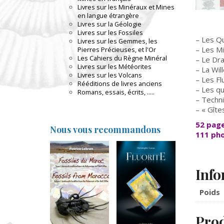
Livres sur les Minéraux et Mines
en langue étrangère
Livres sur la Géologie
Livres sur les Fossiles
– Les Q
Livres sur les Gemmes, les
– Les Mi
Pierres Précieuses, et l'Or
Les Cahiers du Règne Minéral
– Le Dra
Livres sur les Météorites
– La Wil
Livres sur les Volcans
– Les Fl
Rééditions de livres anciens
– Les q
Romans, essais, écrits, .....
– Techni
– « Gîte
52 pag
Nous vous recommandons
111 ph
Info
Poids
Prod