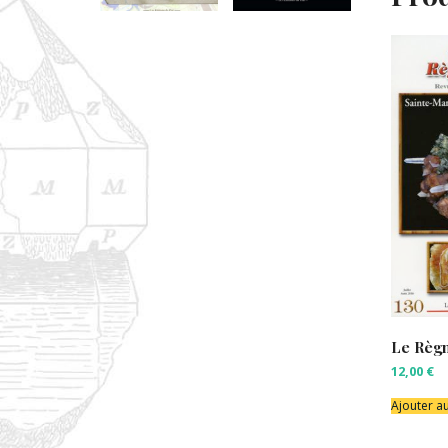
Le Règn
12,00
€
Ajouter a