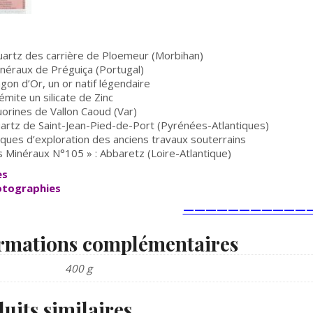
uartz des carrière de Ploemeur (Morbihan)
néraux de Préguiça (Portugal)
gon d’Or, un or natif légendaire
lémite un silicate de Zinc
uorines de Vallon Caoud (Var)
uartz de Saint-Jean-Pied-de-Port (Pyrénées-Atlantiques)
ques d’exploration des anciens travaux souterrains
s Minéraux N°105 » : Abbaretz (Loire-Atlantique)
es
otographies
————————————
rmations complémentaires
400 g
uits similaires