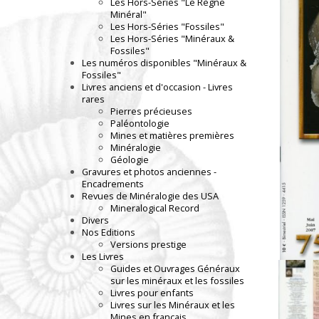
Les Hors-Séries "Le Règne
Minéral"
Les Hors-Séries "Fossiles"
Les Hors-Séries "Minéraux &
Fossiles"
Les numéros disponibles "Minéraux &
Fossiles"
Livres anciens et d'occasion - Livres
rares
Pierres précieuses
Paléontologie
Mines et matières premières
Minéralogie
Géologie
Gravures et photos anciennes -
Encadrements
Revues de Minéralogie des USA
Mineralogical Record
Divers
Nos Editions
Versions prestige
Les Livres
Guides et Ouvrages Généraux
sur les minéraux et les fossiles
Livres pour enfants
Livres sur les Minéraux et les
Mines en français