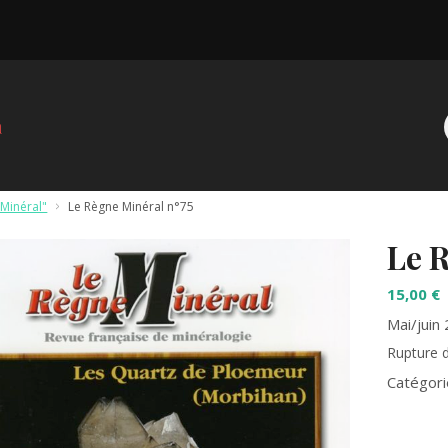
Minéral"
>
Le Règne Minéral n°75
Le 
15,00
€
Mai/juin
Rupture 
Catégori