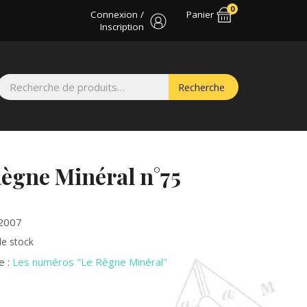
0
Connexion /
Panier
Inscription
Recherche
Recherche
pour :
Règne Minéral n°75
 2007
de stock
e :
Les numéros "Le Règne Minéral"