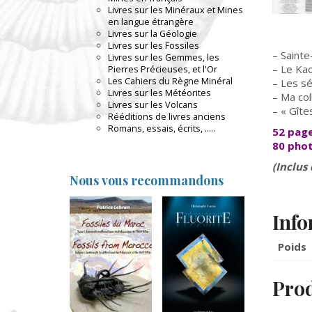
Livres sur les Minéraux et Mines
en langue étrangère
Livres sur la Géologie
Livres sur les Fossiles
– Saint
Livres sur les Gemmes, les
– Le Kao
Pierres Précieuses, et l'Or
Les Cahiers du Règne Minéral
– Les s
Livres sur les Météorites
– Ma col
Livres sur les Volcans
– « Gîte
Rééditions de livres anciens
Romans, essais, écrits, .....
52 pag
80 pho
(Inclus
Nous vous recommandons
Info
Poids
Prod