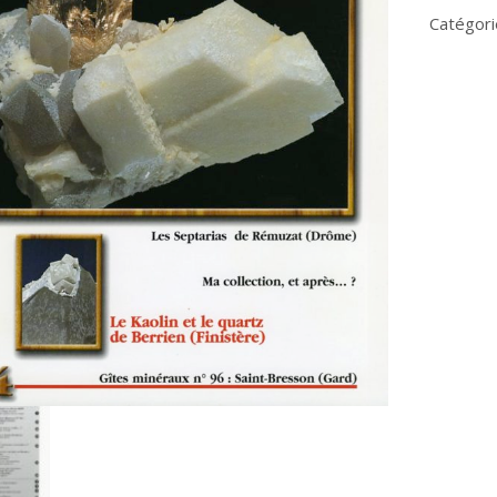
Règne
Catégori
Minéral
n°64