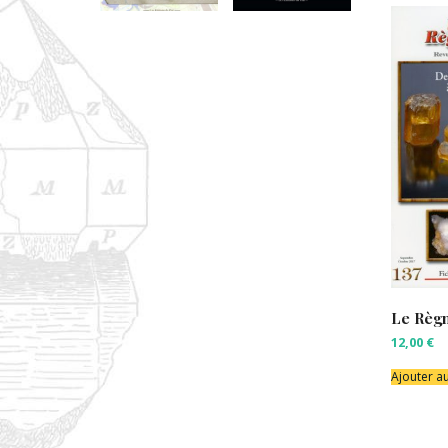
Le Règn
12,00
€
Ajouter a