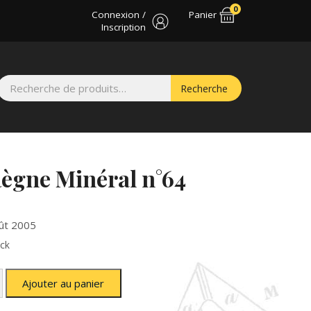
0
Connexion /
Panier
Inscription
Recherche
Recherche
pour :
Règne Minéral n°64
oût 2005
ck
é
Ajouter au panier