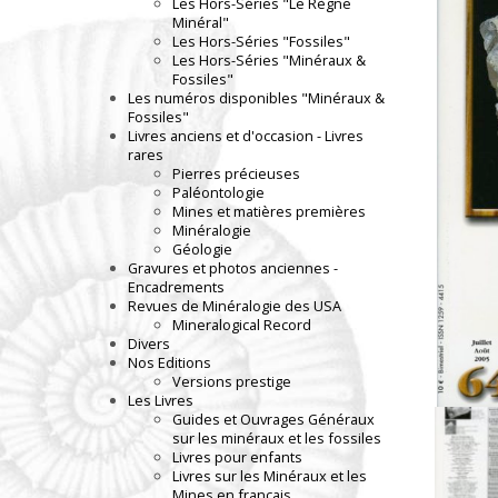
Les Hors-Séries "Le Règne
Minéral"
Les Hors-Séries "Fossiles"
Les Hors-Séries "Minéraux &
Fossiles"
Les numéros disponibles "Minéraux &
Fossiles"
Livres anciens et d'occasion - Livres
rares
Pierres précieuses
Paléontologie
Mines et matières premières
Minéralogie
Géologie
Gravures et photos anciennes -
Encadrements
Revues de Minéralogie des USA
Mineralogical Record
Divers
Nos Editions
Versions prestige
Les Livres
Guides et Ouvrages Généraux
sur les minéraux et les fossiles
Livres pour enfants
Livres sur les Minéraux et les
Mines en français