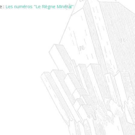
e :
Les numéros "Le Règne Minéral"