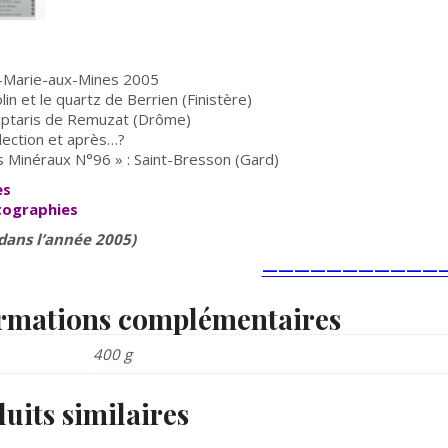
e-Marie-aux-Mines 2005
lin et le quartz de Berrien (Finistère)
éptaris de Remuzat (Drôme)
lection et après…?
s Minéraux N°96 » : Saint-Bresson (Gard)
es
tographies
 dans l’année 2005)
————————————
rmations complémentaires
400 g
uits similaires