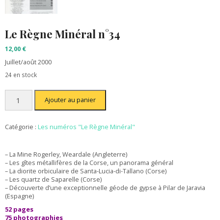
Le Règne Minéral n°34
12,00
€
Juillet/août 2000
24 en stock
quantité
Ajouter au panier
de
Le
Règne
Minéral
Catégorie :
Les numéros "Le Règne Minéral"
n°34
– La Mine Rogerley, Weardale (Angleterre)
– Les gîtes métallifères de la Corse, un panorama général
– La diorite orbiculaire de Santa-Lucia-di-Tallano (Corse)
– Les quartz de Saparelle (Corse)
– Découverte d’une exceptionnelle géode de gypse à Pilar de Jaravia
(Espagne)
52 pages
75 photographies