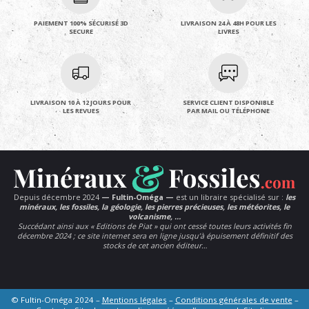
PAIEMENT 100% SÉCURISÉ 3D
LIVRAISON 24 À 48H POUR LES
SECURE
LIVRES
LIVRAISON 10 À 12 JOURS POUR
SERVICE CLIENT DISPONIBLE
LES REVUES
PAR MAIL OU TÉLÉPHONE
Depuis décembre 2024
— Fultin-Oméga —
est un libraire spécialisé sur :
les
minéraux, les fossiles, la géologie, les pierres précieuses, les météorites, le
volcanisme, …
Succédant ainsi aux « Editions de Piat » qui ont cessé toutes leurs activités fin
décembre 2024 ; ce site internet sera en ligne jusqu’à épuisement définitif des
stocks de cet ancien éditeur…
© Fultin-Oméga 2024 –
Mentions légales
–
Conditions générales de vente
–