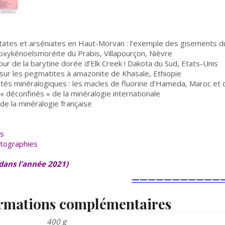
tates et arséniates en Haut-Morvan : l’exemple des gisements du
oxykénoelsmoréite du Prabis, Villapourçon, Nièvre
our de la barytine dorée d’Elk Creek ! Dakota du Sud, Etats-Unis
sur les pegmatites à amazonite de Khasale, Ethiopie
ités minéralogiques : les macles de fluorine d’Hameda, Maroc et 
« déconfinés » de la minéralogie internationale
de la minéralogie française
s
tographies
 dans l’année 2021)
————————————
rmations complémentaires
400 g