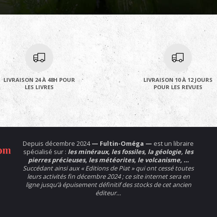
LIVRAISON 24 À 48H POUR
LIVRAISON 10 À 12 JOURS
LES LIVRES
POUR LES REVUES
Depuis décembre 2024
— Fultin-Oméga —
est un libraire
spécialisé sur :
les minéraux, les fossiles, la géologie, les
pierres précieuses, les météorites, le volcanisme, …
Succédant ainsi aux « Editions de Piat » qui ont cessé toutes
leurs activités fin décembre 2024 ; ce site internet sera en
ligne jusqu’à épuisement définitif des stocks de cet ancien
éditeur…