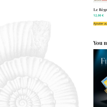
Le Règn
12,00
€
Ajouter a
You m