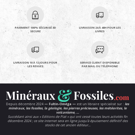
PAIEMENT 100% SÉCURISÉ 3D
LIVRAISON 24 À 48H POUR LES
SECURE
LIVRES
LIVRAISON 10 À 12 JOURS POUR
SERVICE CLIENT DISPONIBLE
LES REVUES
PAR MAIL OU TÉLÉPHONE
Depuis décembre 2024
— Fultin-Oméga —
est un libraire spécialisé sur :
les
minéraux, les fossiles, la géologie, les pierres précieuses, les météorites, le
volcanisme, …
Succédant ainsi aux « Editions de Piat » qui ont cessé toutes leurs activités fin
décembre 2024 ; ce site internet sera en ligne jusqu’à épuisement définitif des
stocks de cet ancien éditeur…