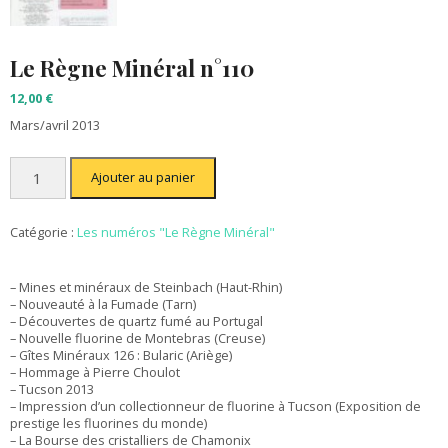
Le Règne Minéral n°110
12,00
€
Mars/avril 2013
quantité
Ajouter au panier
de
Le
Règne
Minéral
Catégorie :
Les numéros "Le Règne Minéral"
n°110
– Mines et minéraux de Steinbach (Haut-Rhin)
– Nouveauté à la Fumade (Tarn)
– Découvertes de quartz fumé au Portugal
– Nouvelle fluorine de Montebras (Creuse)
– Gîtes Minéraux 126 : Bularic (Ariège)
– Hommage à Pierre Choulot
– Tucson 2013
– Impression d’un collectionneur de fluorine à Tucson (Exposition de
prestige les fluorines du monde)
– La Bourse des cristalliers de Chamonix