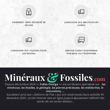
PAIEMENT 100% SÉCURISÉ 3D
LIVRAISON 24 À 48H POUR LES
SECURE
LIVRES
LIVRAISON 10 À 12 JOURS POUR
SERVICE CLIENT DISPONIBLE
LES REVUES
PAR MAIL OU TÉLÉPHONE
Depuis décembre 2024
— Fultin-Oméga —
est un libraire spécialisé sur :
les
minéraux, les fossiles, la géologie, les pierres précieuses, les météorites, le
volcanisme, …
Succédant ainsi aux « Editions de Piat » qui ont cessé toutes leurs activités fin
décembre 2024 ; ce site internet sera en ligne jusqu’à épuisement définitif des
stocks de cet ancien éditeur…