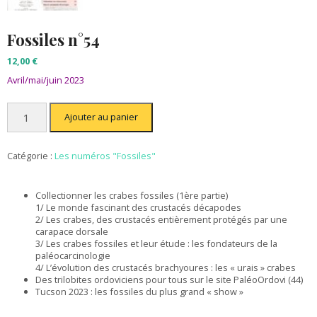
Fossiles n°54
12,00
€
Avril/mai/juin 2023
quantité
Ajouter au panier
de
Fossiles
n°54
Catégorie :
Les numéros "Fossiles"
Collectionner les crabes fossiles (1ère partie)
1/ Le monde fascinant des crustacés décapodes
2/ Les crabes, des crustacés entièrement protégés par une
carapace dorsale
3/ Les crabes fossiles et leur étude : les fondateurs de la
paléocarcinologie
4/ L’évolution des crustacés brachyoures : les « urais » crabes
Des trilobites ordoviciens pour tous sur le site PaléoOrdovi (44)
Tucson 2023 : les fossiles du plus grand « show »