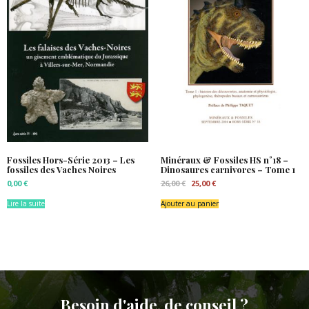
Fossiles Hors-Série 2013 – Les
Minéraux & Fossiles HS n°18 –
fossiles des Vaches Noires
Dinosaures carnivores – Tome 1
Le
Le
0,00
€
26,00
€
25,00
€
prix
prix
initial
actuel
Lire la suite
Ajouter au panier
était :
est :
26,00 €.
25,00 €.
Besoin d'aide, de conseil ?