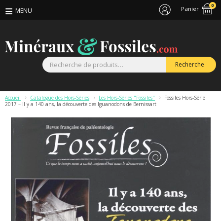
0
Panier
R
Recherche
p
Accueil
>
Catalogue des Hors-Séries
>
Les Hors-Séries "Fossiles"
>
Fossiles Hors-Série
2017 – Il y a 140 ans, la découverte des Iguanodons de Bernissart