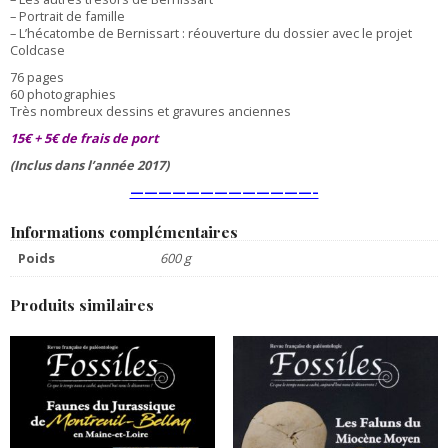
des
– Portrait de famille
Iguanodons
– L’hécatombe de
Bernissart : réouverture du dossier avec le projet
de
Coldcase
Bernissart
76 pages
60 photographies
Très nombreux dessins et gravures anciennes
15€ + 5€ de frais de port
(Inclus dans l’année 2017)
—————————————–
Informations complémentaires
Poids
600 g
Produits similaires