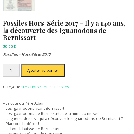
Fossiles Hors-Série 2017 – Il y a 140 ans,
la découverte des Iguanodons de
Bernissart
20,00
€
Fossiles – Hors-Série 2017
quantité
Ajouter au panier
de
Fossiles
Hors-
Série
Catégorie :
Les Hors-Séries "Fossiles"
2017
–
Il
– La côte du Père Adam
y
– Les Iguanodons avant Bernissart
a
– Les Iguanodons de Bernissart : de la mine au musée
140
– La guerre des os : qui a découvert les Iguanodons de Bernissart ?
ans,
– Plantons le décor !
la
– La bouillabaisse de Bernissart
découverte
– Les autres trésors de Bernissart