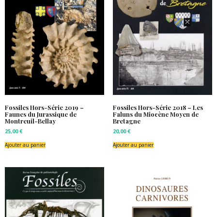
Fossiles Hors-Série 2019 –
Fossiles Hors-Série 2018 – Les
Faunes du Jurassique de
Faluns du Miocène Moyen de
Montreuil-Bellay
Bretagne
25,00
€
20,00
€
Ajouter au panier
Ajouter au panier